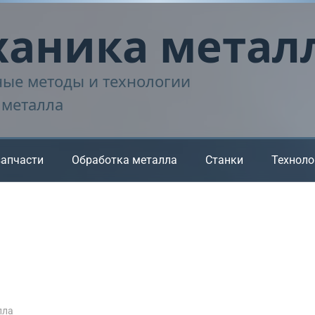
аника метал
ые методы и технологии
 металла
запчасти
Обработка металла
Станки
Техноло
лла