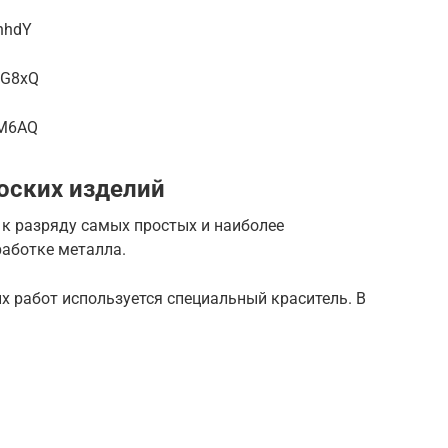
hhdY
MG8xQ
9M6AQ
оских изделий
 к разряду самых простых и наиболее
работке металла.
 работ используется специальный краситель. В