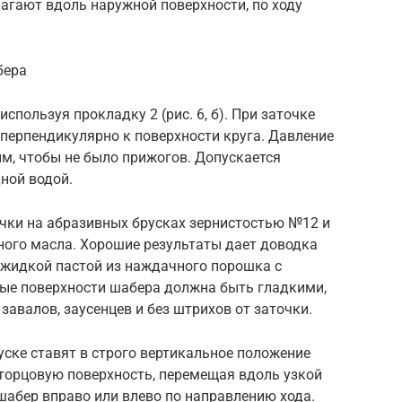
лагают вдоль наружной поверхности, по ходу
абера
спользуя прокладку 2 (рис. 6, б). При заточке
 перпендикулярно к поверхности круга. Давление
м, чтобы не было прижогов. Допускается
ной водой.
очки на абразивных брусках зернистостью №12 и
ого масла. Хорошие результаты дает доводка
 жидкой пастой из наждачного порошка с
ые поверхности шабера должна быть гладкими,
завалов, заусенцев и без штрихов от заточки.
ске ставят в строго вертикальное положение
ю торцовую поверхность, перемещая вдоль узкой
шабер вправо или влево по направлению хода.