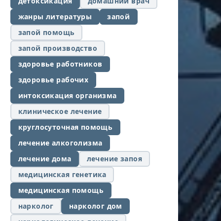
детоксикация
домашний врач
жанры литературы
запой
запой помощь
запой производство
здоровье работников
здоровье рабочих
интоксикация организма
клиническое лечение
круглосуточная помощь
лечение алкоголизма
лечение дома
лечение запоя
медицинская генетика
медицинская помощь
нарколог
нарколог дом