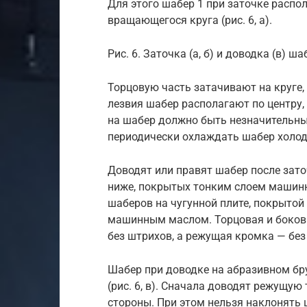
Для этого шабер 1 при заточке распо
вращающегося круга (рис. 6, а).
Рис. 6. Заточка (а, б) и доводка (в) ш
Торцовую часть затачивают на круге, и
лезвия шабер располагают по центру,
на шабер должно быть незначительны
периодически охлаждать шабер холод
Доводят или правят шабер после зат
ниже, покрытых тонким слоем машинн
шаберов на чугунной плите, покрытой
машинным маслом. Торцовая и боков
без штрихов, а режущая кромка — без 
Шабер при доводке на абразивном бру
(рис. 6, в). Сначала доводят режущу
стороны. При этом нельзя наклонять 