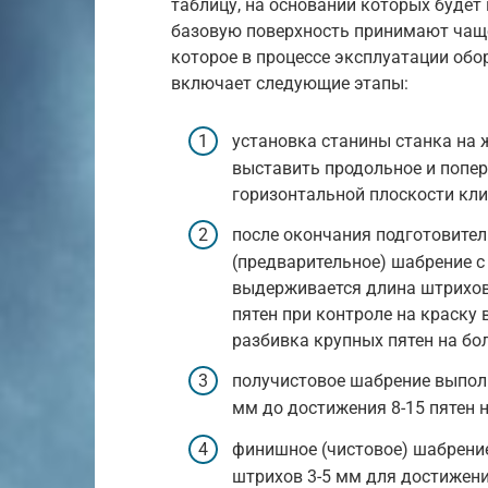
таблицу, на основании которых будет
базовую поверхность принимают чаще
которое в процессе эксплуатации обо
включает следующие этапы:
установка станины станка на 
выставить продольное и попер
горизонтальной плоскости кл
после окончания подготовите
(предварительное) шабрение с
выдерживается длина штрихов 
пятен при контроле на краску
разбивка крупных пятен на бо
получистовое шабрение выполн
мм до достижения 8-15 пятен н
финишное (чистовое) шабрени
штрихов 3-5 мм для достижения