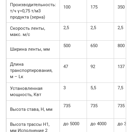
Производительность:
100
175
350
т/ч γ=0,75 т/м3
продукта (зерна)
2,5
2,5
2,5
Скорость ленты,
макс. м/с
500
650
800
Ширина ленты, мм
Длина
47
92
137
транспортирования,
м – Lк
3
5,5
7,5
Установленная
мощность, Квт
735
735
735
Высота става, Н, мм
до 5000
до 4000
до 300
Высота трассы Н1,
мм Исполнение 2