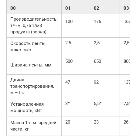
00
01
02
03
Производительность:
100
175
350
т/ч γ=0,75 т/м3
продукта (зерна)
2,5
2,5
2,5
Скорость ленты,
макс. м/с
500
650
800
Ширина ленты, мм
Длина
47
92
137
транспортирования,
м – Lк
3*
5,5*
7,5*
Установленная
мощность, кВт
20
23
26
Масса 1 п.м. средней
части, кг