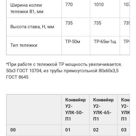
770
1010
1070
Ширина колеи
тележки В1, мм
735
735
735
Высота става, Н, мм
ТР-50м
ТР-65м-1щ
ТР-80
Тип тележки
*При работе с тележкой ТР мощность увеличивается.
50х3 ГОСТ 10704, из трубы прямоугольной 80х60х3,5
ГОСТ 8645
Конвейер
Конвейер
Конве
У2-
У2-
У2-
УЛК-50-
УЛК-65-
УЛК-8
П1
П1
П1
00
01
02
03