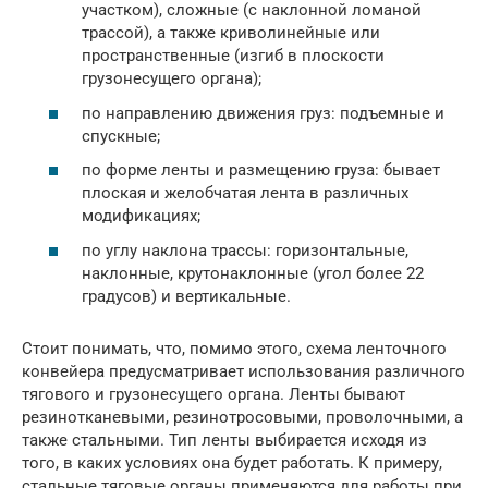
участком), сложные (с наклонной ломаной
трассой), а также криволинейные или
пространственные (изгиб в плоскости
грузонесущего органа);
по направлению движения груз: подъемные и
спускные;
по форме ленты и размещению груза: бывает
плоская и желобчатая лента в различных
модификациях;
по углу наклона трассы: горизонтальные,
наклонные, крутонаклонные (угол более 22
градусов) и вертикальные.
Стоит понимать, что, помимо этого, схема ленточного
конвейера предусматривает использования различного
тягового и грузонесущего органа. Ленты бывают
резинотканевыми, резинотросовыми, проволочными, а
также стальными. Тип ленты выбирается исходя из
того, в каких условиях она будет работать. К примеру,
стальные тяговые органы применяются для работы при