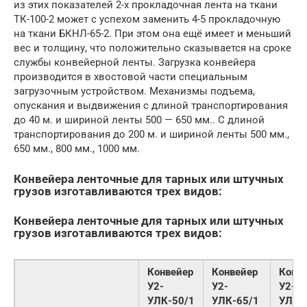
из этих показателей 2-х прокладочная лента на ткани
ТК-100-2 может с успехом заменить 4-5 прокладочную
на ткани БКНЛ-65-2. При этом она ещё имеет и меньший
вес и толщину, что положительно сказывается на сроке
службы конвейерной ленты. Загрузка конвейера
производится в хвостовой части специальным
загрузочным устройством. Механизмы подъема,
опускания и выдвижения с длиной транспортирования
до 40 м. и шириной ленты 500 — 650 мм.. C длиной
транспортирования до 200 м. и шириной ленты 500 мм.,
650 мм., 800 мм., 1000 мм.
Конвейера ленточные для тарных или штучных
грузов изготавливаются трех видов:
Конвейера ленточные для тарных или штучных
грузов изготавливаются трех видов:
Конвейер
Конвейер
Конв
У2-
У2-
У2-
УЛК-50/1
УЛК-65/1
УЛК-