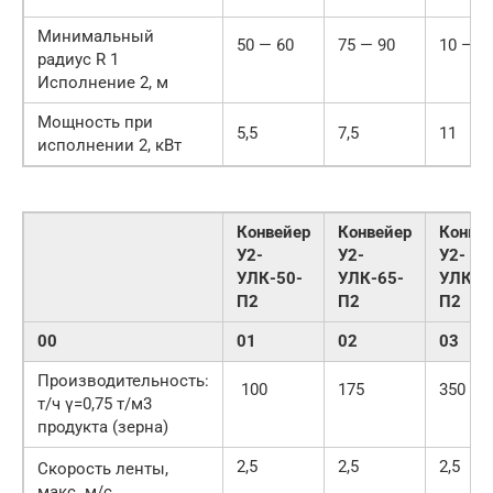
Минимальный
50 — 60
75 — 90
10 — 1
радиус R 1
Исполнение 2, м
Мощность при
5,5
7,5
11
исполнении 2, кВт
Конвейер
Конвейер
Конве
У2-
У2-
У2-
УЛК-50-
УЛК-65-
УЛК-8
П2
П2
П2
00
01
02
03
Производительность:
100
175
350
т/ч γ=0,75 т/м3
продукта (зерна)
2,5
2,5
2,5
Скорость ленты,
макс. м/с