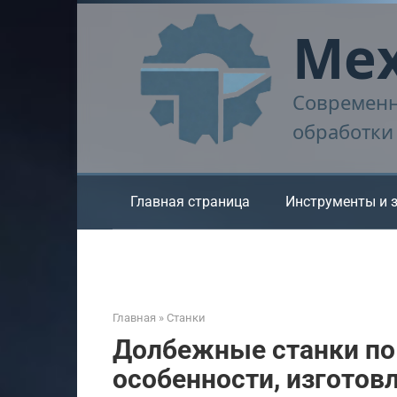
Перейти
Мех
к
контенту
Современн
обработки
Главная страница
Инструменты и 
Главная
»
Станки
Долбежные станки по 
особенности, изготов