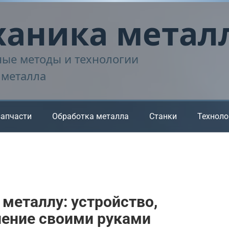
аника метал
ые методы и технологии
 металла
запчасти
Обработка металла
Станки
Техноло
металлу: устройство,
ление своими руками