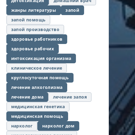
детоксикация
домашний врач
жанры литературы
запой
запой помощь
запой производство
здоровье работников
здоровье рабочих
интоксикация организма
клиническое лечение
круглосуточная помощь
лечение алкоголизма
лечение дома
лечение запоя
медицинская генетика
медицинская помощь
нарколог
нарколог дом