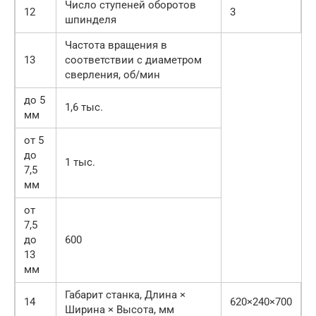
Число ступеней оборотов
12
3
шпинделя
Частота вращения в
13
соответствии с диаметром
сверления, об/мин
до 5
1,6 тыс.
мм
от 5
до
1 тыс.
7,5
мм
от
7,5
до
600
13
мм
Габарит станка, Длина ×
14
620×240×700
Ширина × Высота, мм