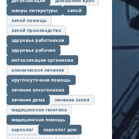
детоксикация
домашний врач
жанры литературы
запой
запой помощь
запой производство
здоровье работников
здоровье рабочих
интоксикация организма
клиническое лечение
круглосуточная помощь
лечение алкоголизма
лечение дома
лечение запоя
медицинская генетика
медицинская помощь
нарколог
нарколог дом