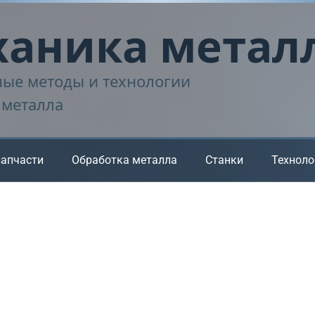
аника метал
ые методы и технологии
 металла
запчасти
Обработка металла
Станки
Техноло