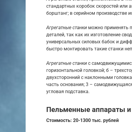
стандартных коробок скоростей или 
борштанг; в серийном производстве 
Агрегатные станки
можно применять п
деталей, так как их изготовление св
универсальных силовых бабок и диф
быстро монтировать такие станки не
Агрегатные станки
с самодвижущимися
горизонтальной головкой; б – трехст
двухсторонний с наклонными головкам
часть основания; 3 – самодвижущаяся 
угловая подставка.
Пельменные аппараты и
Стоимость: 20-1300 тыс. рублей