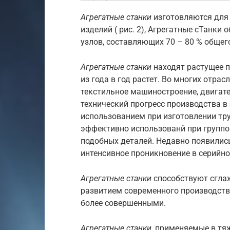
Агрегатные станки
изготовляются для 
изделий ( рис. 2), Агрегатные сТанк
узлов, составляющих 70 – 80 % общег
Агрегатные станки
находят растущее п
из года в год растет. Во многих отра
текстильное машиностроение, двигат
технический прогресс производства в
использованием при изготовлении тру
эффективно использованй при группо
подобных деталей. Недавно появились 
интенсивное проникновение в серийн
Агрегатные станки
способствуют сгла
развитием современного производст
более совершенными.
Агрегатные станки
, применяемые в т