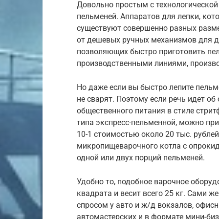
Довольно простым с технологической 
пельменей. Аппаратов для лепки, кот
существуют совершенно разных разме
от дешевых ручных механизмов для д
позволяющих быстро приготовить пел
производственными линиями, произво
Но даже если вы быстро лепите пельм
не сварят. Поэтому если речь идет о
общественного питания в стиле стрит
типа экспресс-пельменной, можно при
10-1 стоимостью около 20 тыс. рубле
микропищеварочного котла с опроки
одной или двух порций пельменей.
Удобно то, подобное варочное оборуд
квадрата и весит всего 25 кг. Сами 
спросом у авто и ж/д вокзалов, офисн
автомастерских и в формате мини-биз