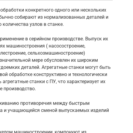
обработки конкретного одного или нескольких
и обычно собирают из нормализованных деталей и
о количества узлов в станке.
рименение в серийном производстве. Выпуск их
слях машиностроения ( насосостроение,
елестроение, сельхозмашиностроение)
 значительной мере обусловлен их широким
доемких деталей. Агрегатные станки могут быть
вой обработке конструктивно и технологически
агрегатные станки с ПУ, что характеризует их
ое производство.
живанию противоречия между быстрым
ва и учащающейся сменой выпускаемых изделий
яжелом машиностроении, компонуют из