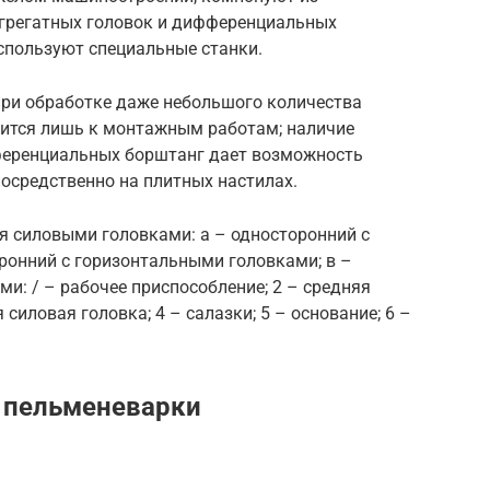
агрегатных головок и дифференциальных
используют специальные станки.
ри обработке даже небольшого количества
одится лишь к монтажным работам; наличие
ференциальных борштанг дает возможность
посредственно на плитных настилах.
 силовыми головками: а – односторонний с
оронний с горизонтальными головками; в –
и: / – рабочее приспособление; 2 – средняя
силовая головка; 4 – салазки; 5 – основание; 6 –
 пельменеварки