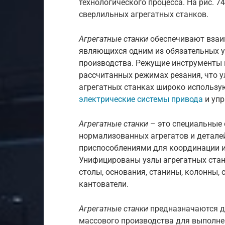
технологического процесса. На рис. 
сверлильных агрегатных станков.
Агрегатные станки
обеспечивают взаи
являющихся одним из обязательных у
производства. Режущие инструменты 
рассчитанных режимах резания, что 
агрегатных станках широко использу
электрические системы привода
и уп
Агрегатные станки
– это специальные 
нормализованных агрегатов и детале
приспособлениями для координации и
Унифицированы узлы агрегатных стан
столы, основания, станины, колонны,
кантователи.
Агрегатные станки
предназначаются дл
массового производства для выполне