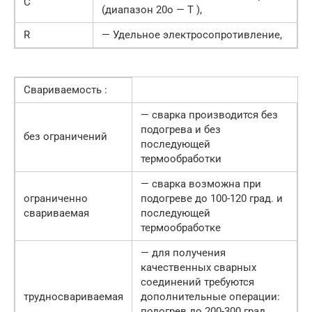
C
(диапазон 20o — T ),
R
— Удельное электросопротивление,
Свариваемость :
— сварка производится без
подогрева и без
без ограничений
последующей
термообработки
— сварка возможна при
ограниченно
подогреве до 100-120 град. и
свариваемая
последующей
термообработке
— для получения
качественных сварных
соединений требуются
трудносвариваемая
дополнительные операции:
подогрев до 200-300 град.