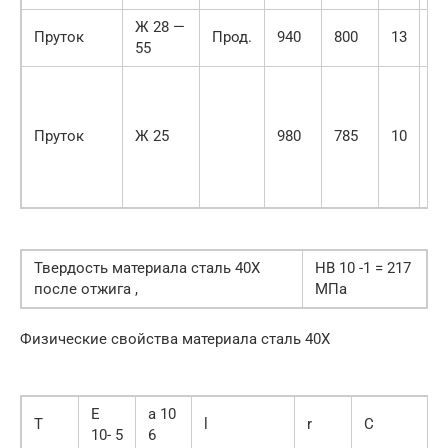
Ж 28 —
Пруток
Прод.
940
800
13
55
55
Пруток
Ж 25
980
785
10
45
Твердость материала сталь 40Х
HB 10 -1 = 217
после отжига ,
МПа
Физические свойства материала сталь 40Х
E
a 10
T
l
r
C
10- 5
6