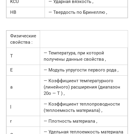
KCU
— Ударная вязкость ,
HB
— Твердость по Бринеллю ,
Физические
свойства :
— Температура, при которой
T
получены данные свойства ,
E
— Модуль упругости первого рода ,
— Коэффициент температурного
a
(линейного) расширения (диапазон
20o — T ) ,
— Коэффициент теплопроводности
l
(теплоемкость материала) ,
r
— Плотность материала ,
— Удельная теплоемкость материала