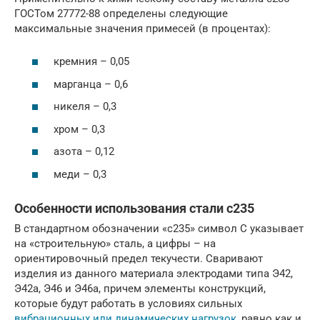
ГОСТом 27772-88 определены следующие
максимальные значения примесей (в процентах):
кремния – 0,05
марганца – 0,6
никеля – 0,3
хром – 0,3
азота – 0,12
меди – 0,3
Особенности использования стали с235
В стандартном обозначении «с235» символ С указывает
на «строительную» сталь, а цифры – на
ориентировочный предел текучести. Сваривают
изделия из данного материала электродами типа Э42,
Э42а, Э46 и Э46а, причем элементы конструкций,
которые будут работать в условиях сильных
вибрационных или динамических нагрузок
, равно как и