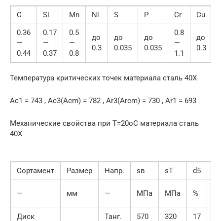
C
Si
Mn
Ni
S
P
Cr
Cu
0.36
0.17
0.5
0.8
до
до
до
до
—
—
—
—
0.3
0.035
0.035
0.3
0.44
0.37
0.8
1.1
Температура критических точек материала сталь 40Х
Ac1 = 743 , Ac3(Acm) = 782 , Ar3(Arcm) = 730 , Ar1 = 693
Механические свойства при Т=20oС материала сталь
40Х
Сортамент
Размер
Напр.
sв
sT
d5
y
—
мм
—
МПа
МПа
%
%
Диск
Танг.
570
320
17
35