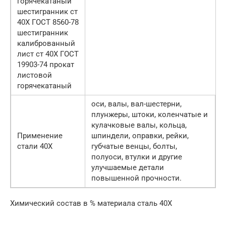
горячекатаный
шестигранник ст
40Х ГОСТ 8560-78
шестигранник
калиброванный
лист ст 40Х ГОСТ
19903-74 прокат
листовой
горячекатаный
оси, валы, вал-шестерни,
плунжеры, штоки, коленчатые и
кулачковые валы, кольца,
Применение
шпиндели, оправки, рейки,
стали 40Х
губчатые венцы, болты,
полуоси, втулки и другие
улучшаемые детали
повышенной прочности.
Химический состав в % материала сталь 40Х