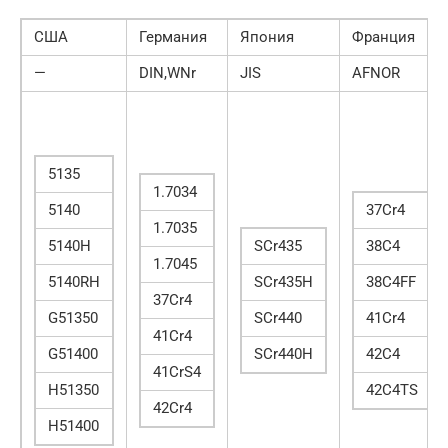
США
Германия
Япония
Франция
—
DIN,WNr
JIS
AFNOR
5135
1.7034
5140
37Cr4
1.7035
5140H
SCr435
38C4
1.7045
5140RH
SCr435H
38C4FF
37Cr4
G51350
SCr440
41Cr4
41Cr4
G51400
SCr440H
42C4
41CrS4
H51350
42C4TS
42Cr4
H51400