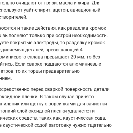
тельно очищают от грязи, масла и жира. Для
пользуют уайт-спирит, ацетон, авиационный
створителей.
носятся и такие действия, как разделка кромок
ю выполняют только при острой необходимости.
зуете покрытые электроды, то разделку кромок
единяемых деталей, превышающей 4
юминиевого сплава превышает 20 мм, то без
ойтись. Если сварке поддаются алюминиевые
етров, то их торцы предварительно
нием.
осредственно перед сваркой поверхность детали
оксидной пленки. В таком случае принято
пильник или щетку с ворсинками для зачистки
 тонкий слой оксидной пленки удаляется и
ческих средств, таких как, каустическая сода,
ке каустической содой заготовку нужно тщательно