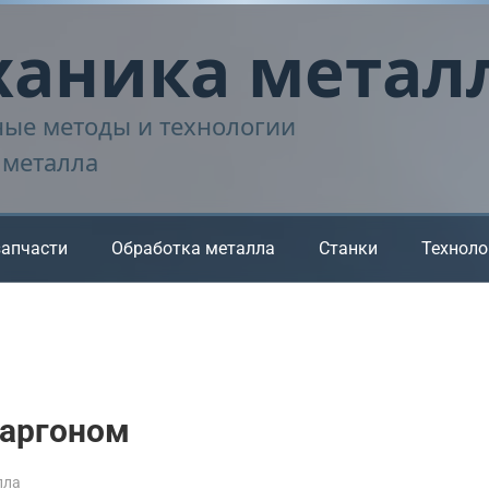
аника метал
ые методы и технологии
 металла
запчасти
Обработка металла
Станки
Техноло
 аргоном
лла