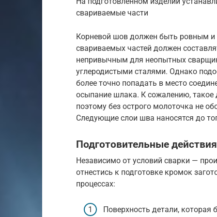
На подготовленном изделии устанавл
свариваемые части
Корневой шов должен быть ровным и 
свариваемых частей должен составля
непривычным для неопытных сварщико
углеродистыми сталями. Однако под
более точно попадать в место соедин
осыпание шлака. К сожалению, такое 
поэтому без острого молоточка не об
Следующие слои шва наносятся до тог
Подготовительные действия
Независимо от условий сварки — про
отнестись к подготовке кромок загот
процессах:
Поверхность детали, которая 