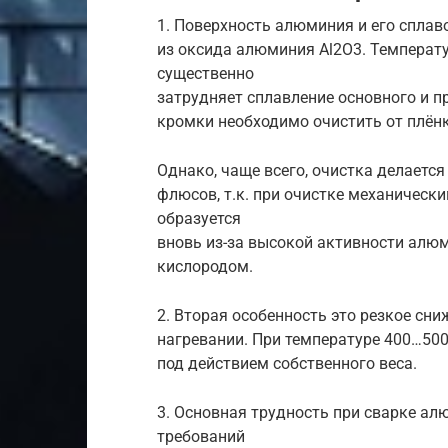
1. Поверхность алюминия и его сплав
из оксида алюминия Al2O3. Температу
существенно
затрудняет сплавление основного и п
кромки необходимо очистить от плён
Однако, чаще всего, очистка делаетс
флюсов, т.к. при очистке механическ
образуется
вновь из-за высокой активности алю
кислородом.
2. Вторая особенность это резкое сн
нагревании. При температуре 400…50
под действием собственного веса.
3. Основная трудность при сварке а
требований