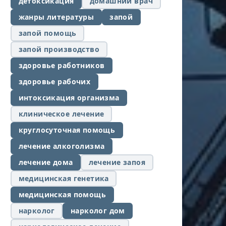
детоксикация
домашний врач
жанры литературы
запой
запой помощь
запой производство
здоровье работников
здоровье рабочих
интоксикация организма
клиническое лечение
круглосуточная помощь
лечение алкоголизма
лечение дома
лечение запоя
медицинская генетика
медицинская помощь
нарколог
нарколог дом