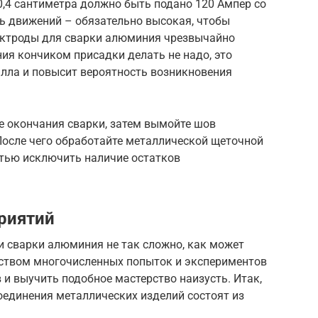
0,4 сантиметра должно быть подано 120 Ампер со
ь движений – обязательно высокая, чтобы
лектроды для сварки алюминия чрезвычайно
ия кончиком присадки делать не надо, это
алла и повысит вероятность возникновения
е окончания сварки, затем вымойте шов
После чего обработайте металлической щеточной
стью исключить наличие остатков
риятий
 сварки алюминия не так сложно, как может
дством многочисленных попыток и экспериментов
и выучить подобное мастерство наизусть. Итак,
оединения металлических изделий состоят из