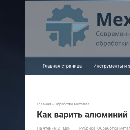
Перейти
Мех
к
контенту
Современн
обработки
Главная страница
Инструменты и 
Главная
»
Обработка металла
Как варить алюминий
На чтение:
21 мин
Рубрика:
Обработка мета