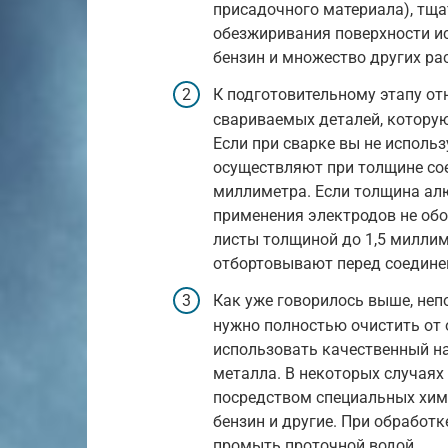
присадочного материала), тща
обезжиривания поверхности ис
бензин и множество других ра
К подготовительному этапу от
свариваемых деталей, котору
Если при сварке вы не исполь
осуществляют при толщине со
миллиметра. Если толщина ал
применения электродов не об
листы толщиной до 1,5 миллим
отбортовывают перед соедине
Как уже говорилось выше, неп
нужно полностью очистить от 
использовать качественный на
металла. В некоторых случаях
посредством специальных хими
бензин и другие. При обработ
промыть проточной водой.